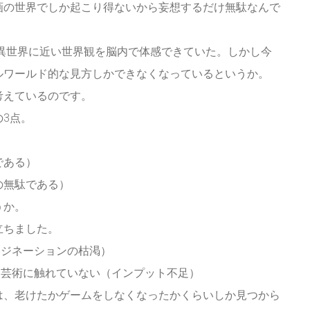
画の世界でしか起こり得ないから妄想するだけ無駄なんで
は異世界に近い世界観を脳内で体感できていた。しかし今
ルワールド的な見方しかできなくなっているというか。
考えているのです。
3点。
である）
の無駄である）
うか。
立ちました。
マジネーションの枯渇）
る芸術に触れていない（インプット不足）
は、老けたかゲームをしなくなったかくらいしか見つから