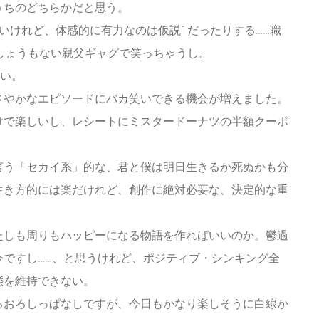
うちのどちらかだと思う。
いけれど、体感的に有力なのは仮説1だったりする……職
しょうもない親父ギャグで笑っちゃうし。
ない。
さやかなエピソードにバカ笑いできる機会が増えました。
けで楽しいし、レシートにミスタードーナツの半額クーポ
言う「セカイ系」的な、君と僕は明日生きるか死ぬかも分
生き方的には楽だけれど、創作に絶対必要な、決定的な重
たしも周りもハッピーになる物語を作ればいいのか。鬱過
今ですし……、と思うけれど、ポジティブ・シンキング全
態を維持できない。
ろおろしっぱなしですが、今日もかなり楽しそうに白線か