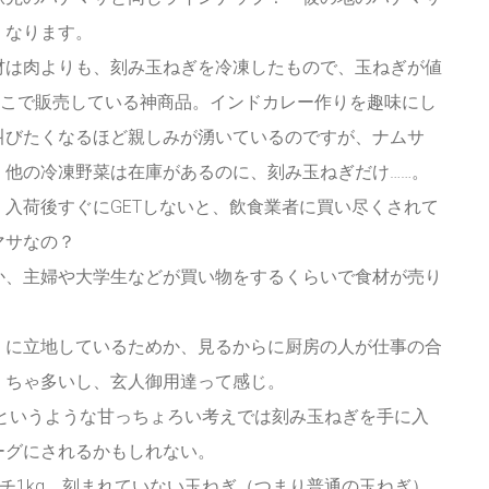
くなります。
材は肉よりも、刻み玉ねぎを冷凍したもので、玉ねぎが値
そこで販売している神商品。インドカレー作りを趣味にし
叫びたくなるほど親しみが湧いているのですが、ナムサ
。他の冷凍野菜は在庫があるのに、刻み玉ねぎだけ……。
入荷後すぐにGETしないと、飲食業者に買い尽くされて
マサなの？
か、主婦や大学生などが買い物をするくらいで食材が売り
くに立地しているためか、見るからに厨房の人が仕事の合
くちゃ多いし、玄人御用達って感じ。
…というような甘っちょろい考えでは刻み玉ねぎを手に入
ーグにされるかもしれない。
ンチ1kg、刻まれていない玉ねぎ（つまり普通の玉ねぎ）