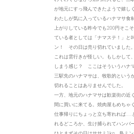
が地元にすっ飛んできたようで嬉し
わたしが気に入っているハナマサ食
上がりしている昨今でも200円そこ
ている者としては「ナマステ！」と
ン！ その日は売り切れていました
これは雲行きが怪しい。もしかして、
しまう感じ？ ここはそういうハナ
三駅先のハナマサは、牧歌的という
切れることはありませんでした。
一方、地元のハナマサは歓楽街の近
間に買いに来てる。焼肉屋もめちゃ
仕事帰りにちょっと立ち寄れれば…
れるどころか、生け捕られてハンバ
ひとまずその日はササミ1kg、鳥ミ