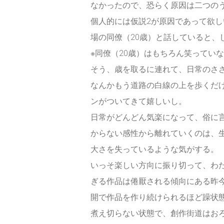
なかったので、恐らく原因は二つの
個人的には仮説2が原因であって欲し
場の同僚（20歳）と話していると、
※同僚（20歳）はもちろん笑ってい
そう、歳を取るに連れて、日常のさ
なんかもう道路の白線の上を歩くだ
ンがついてきて嬉しいし。
日常がどんどん気楽になって、俗に
からない感性から離れていくのは、
大さを失っているような気がする。
いっそ楽しい方向に振り切って、わ
ぎる作品は倦厭される傾向にある昨
開で作品を作り続けられるほど躁状
煮え切らない状態で、創作街道はお