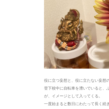
小説
エッセイ
日記
BLOG
2022〜2023
2021〜2022
役に立つ妄想と、役に立たない妄想
2020〜2021
登下校中に自転車を漕いでいると、
が、イメージとして入ってくる。
一度始まると数日にわたって長く続