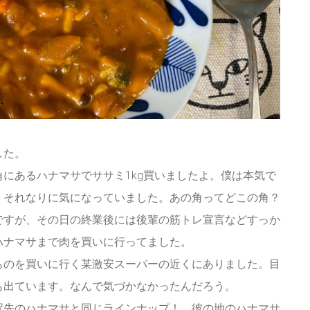
した。
にあるハナマサでササミ1kg買いましたよ。僕は本気で
、それなりに気になっていました。あの角ってどこの角？
ですが、その日の終業後には後輩の筋トレ宣言などすっか
ハナマサまで肉を買いに行ってました。
ものを買いに行く某激安スーパーの近くにありました。目
も出ています。なんで気づかなかったんだろう。
駅先のハナマサと同じラインナップ！ 彼の地のハナマサ