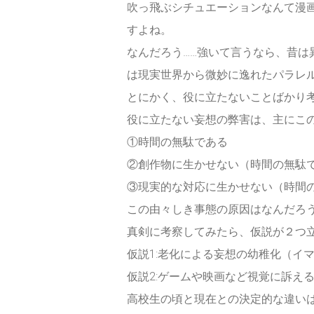
吹っ飛ぶシチュエーションなんて漫
すよね。
なんだろう……強いて言うなら、昔
は現実世界から微妙に逸れたパラレ
とにかく、役に立たないことばかり
役に立たない妄想の弊害は、主にこの
①時間の無駄である
②創作物に生かせない（時間の無駄
③現実的な対応に生かせない（時間
この由々しき事態の原因はなんだろ
真剣に考察してみたら、仮説が２つ
仮説1:老化による妄想の幼稚化（イ
仮説2:ゲームや映画など視覚に訴え
高校生の頃と現在との決定的な違い