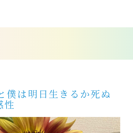
イベント
E
第33
ンス
22/10/31
と僕は明日生きるか死ぬ
感性
LAST MOMENTS
天野蒼の小説情報サイト。