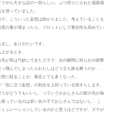
どうやら大きな話の一部らしい。ぶつ切りにされた場面場
活を漂っていました。
ので、こういった妄想は助かりました。考えていることを
程度の量が溜まったら、プロットにして整合性を高めてい
れるし、ありがたいです。
ち上がるとき。
の毛が実は巧妙にできたズラで、次の瞬間に何らかの衝撃
吹っ飛んでしまったらわたしはどう立ち振る舞うのか……
妄想に耽ることが、最近とても多くなった。
が「役に立つ妄想」の割合を上回っている気すらします。
ぼうがどうでもいいし、っていうかおじさんの髪の毛が偽
に座っているのは若い女の子でおじさんではないし……こ
シミュレーションしているのかと思うほどですが、ズラが