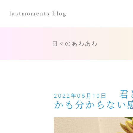
lastmoments-blog
小説
NOVEL
長編小説
日々のあわあわ
SF/ハードボイルド
短編小説
幻想/SF/現代ドラマ/ナンセ
お題小説
煙草
君
2022年08月10日
かも分からない
本
BOOK