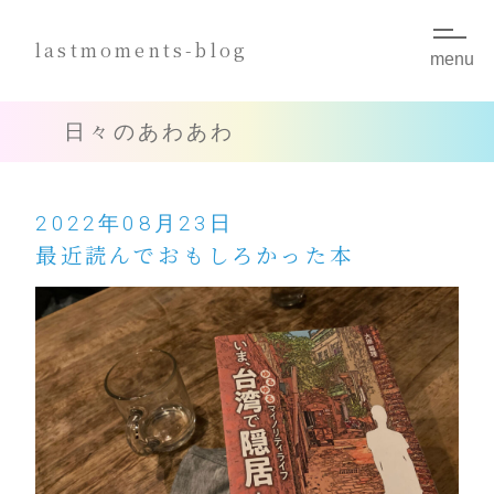
lastmoments-blog
menu
小説
NOVEL
日々のあわあわ
長編小説
SF/ハードボイルド
2022年08月23日
短編小説
幻想/SF/現代ドラマ/ナンセンス
最近読んでおもしろかった本
お題小説
煙草
イベント
EVENT