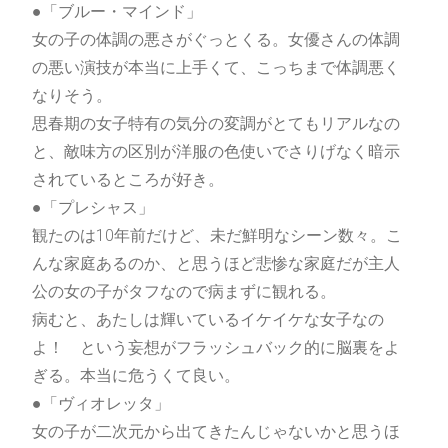
●「ブルー・マインド」
女の子の体調の悪さがぐっとくる。女優さんの体調
の悪い演技が本当に上手くて、こっちまで体調悪く
なりそう。
思春期の女子特有の気分の変調がとてもリアルなの
と、敵味方の区別が洋服の色使いでさりげなく暗示
されているところが好き。
●「プレシャス」
観たのは10年前だけど、未だ鮮明なシーン数々。こ
んな家庭あるのか、と思うほど悲惨な家庭だが主人
公の女の子がタフなので病まずに観れる。
病むと、あたしは輝いているイケイケな女子なの
よ！ という妄想がフラッシュバック的に脳裏をよ
ぎる。本当に危うくて良い。
●「ヴィオレッタ」
女の子が二次元から出てきたんじゃないかと思うほ