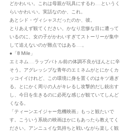
どかわいい。これは母親が玩具にするわ……というく
らいかわいい。実話なのか、これ。
あとシド・ヴィシャスだったのか、彼。
とりあえず観てください。かなり悲惨な目に遭って
いるのに、女の子がかわいすぎてストーリーが集中
して追えないのが難点ではある……。
●「8 Mile」
エミネム……ラップバトル前の体調不良がほんとに辛
そう。アグレッシブな青年のエミネムがとにかくカ
ッコイイけれど、この環境に身を置くのはキツ過ぎ
る。とにかく周りの人がキレるし攻撃的だし銃出す
し、今日を生きるのに必死な感じが観ていてしんど
くなる。
「ティーンエイジャー危機映画」もっと観たいで
す。こういう系統の映画ほかにもあったら教えてく
ださい。アンニュイな気持ちと戦いながら楽しく観