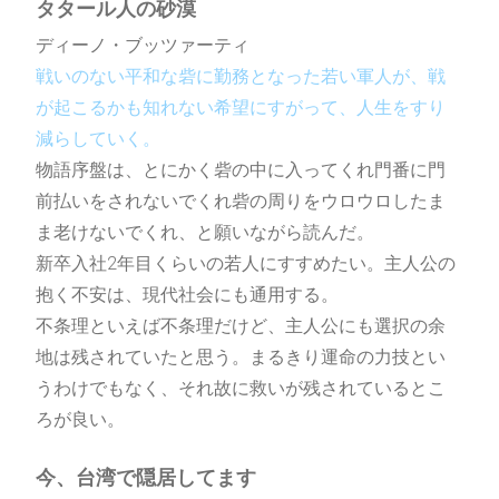
タタール人の砂漠
ディーノ・ブッツァーティ
天野蒼の小説情報サイト。
戦いのない平和な砦に勤務となった若い軍人が、戦
作品の展示・文学系イベントへの参加情
が起こるかも知れない希望にすがって、人生をすり
報を配信しています
減らしていく。
物語序盤は、とにかく砦の中に入ってくれ門番に門
前払いをされないでくれ砦の周りをウロウロしたま
WEB通販
ま老けないでくれ、と願いながら読んだ。
ONLINE
新卒入社2年目くらいの若人にすすめたい。主人公の
抱く不安は、現代社会にも通用する。
本の購入はこちらから
不条理といえば不条理だけど、主人公にも選択の余
地は残されていたと思う。まるきり運命の力技とい
通販サイトへ
うわけでもなく、それ故に救いが残されているとこ
ろが良い。
今、台湾で隠居してます