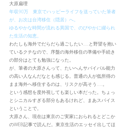
日記
BLOG
大原扁理
年収90万 東京でハッピーライフを送っていた筆者
が、お次は台湾移住（隠居）へ。
2022〜2023
ゆるやかな時間が流れる異国で、のびやかに綴られ
た生活の知恵。
2021〜2022
わたしも海外でだらだら過ごしたい……と野望を抱い
2020〜2021
ているクチなので、序盤の海外移住の準備や手続き
の部分はとても勉強になった。
が、筆者の大原さんって、たいへんサバイバル能力
の高い人なんだなとも感じる。普通の人が低所得の
お問合わせ
まま海外へ移住するのは、リスクが高そう……。
MAIL
という感想を度外視しても楽しい本だった。ちょっ
とシニカルすぎる部分もあるけれど、まあスパイス
ご質問・ご相談等ございましたら、以下
のフォームよりお問い合わせください。
ということで。
お気軽にメッセージをいただけると嬉し
大原さん、現在は東京のご実家におられるとどこか
いです。
のWEB記事で読んだ。東京生活のエッセイ出してほ