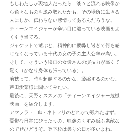
もしわたしが現地人だったら、淡々と流れる映像か
ら色々なものを汲み取れたかも。その場所に生きる
人にしか、伝わらない感情ってあるんだろうな。
ティーンエイジャーが辛い目に遭っている映画をよ
く引き当てる。
ジャケットで選ぶと、精神的に疲弊し過ぎて何も感
じなくなっている十代の女の子の主人公率が高い。
そして、そういう映画の女優さんの演技力が高くて
驚く（かなり身体も張っている）。
演技って、時を超越するのかな。凝縮するのかな。
芦田愛菜様に聞いてみたい。
最後に、天野オススメの「ティーンエイジャー危機
映画」を紹介します。
アマプラ・Hulu・ネトフリのどれかで観れたはず。
憂鬱な日常にぴったりの、映像のくすみ感も素敵な
のでぜひどうぞ。登下校は曇りの日が多いよね。