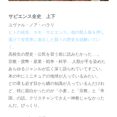
第33回文学フリマ東京
22/10/31
サピエンス全史 上下
ユヴァル・ノア・ハラリ
ヒトの祖先、ホモ・サピエンス。他の類人猿を押し
退けて全世界に進出した我々の歴史を紐解いてい
本
く。
BOOK
高校生の歴史・公民を習う前に読みたかった……。
宗教・貨幣・産業・戦争・科学……人類が手を染めた
小説
あらゆるジャンルが広く深く語られていてすごい。
本の中にミニチュアの地球が入っているみたい。
エッセイ
どの章も必ず目から鱗の知識が入っているんだけれ
ど、特に面白かったのが「小麦」と「宗教」と「帝
国」の話。クリスチャンでさえ一神教じゃなかった
んだ。びっくり。
LAST MOMENTS