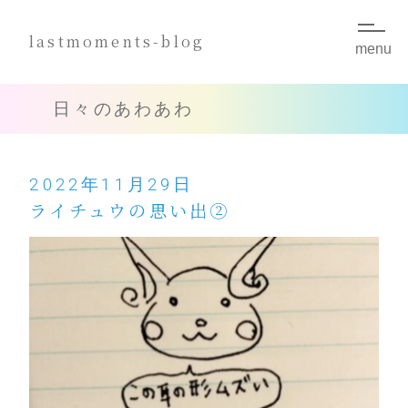
lastmoments-blog
menu
小説
NOVEL
日々のあわあわ
長編小説
SF/ハードボイルド
2022年11月29日
短編小説
幻想/SF/現代ドラマ/ナンセンス
ライチュウの思い出②
お題小説
煙草
イベント
EVENT