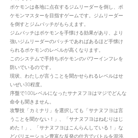
日記
BLOG
ポケモンは各地に点在するジムリーダーを倒し、ポ
ケモンマスターを目指すゲームです。ジムリーダー
を倒すとジムバッチがもらえます。
2022〜2023
ジムバッチはポケモンを手懐ける効果があり、より
2021〜2022
強いジムリーダーのバッチであればあるほど手懐け
られるポケモンのレベルが高くなります。
2020〜2021
このシステムで手持ちポケモンのパワーインフレを
防いでいるのです。
現状、わたしが言うことを聞かせられるレベルはせ
いぜい30程度。
お問合わせ
MAIL
序盤で100レベルになったサナヌフヨはマジでどんな
命令も聞きません。
ご質問・ご相談等ございましたら、以下
攻撃技「カミナリ」を選択しても「サナヌフヨは言
のフォームよりお問い合わせください。
うことを聞かない！」、「サナヌフヨはねむりはじ
お気軽にメッセージをいただけると嬉し
めた！」、「サナヌフヨはこんらんしている！」な
いです。
どバリエーション豊富な反発の仕方でバトルを混沌