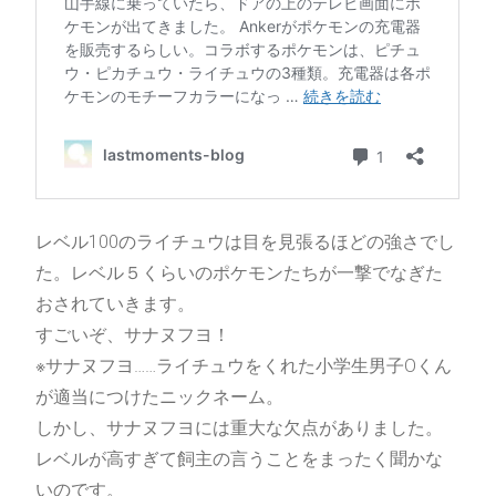
天野蒼の小説情報サイト。
作品の展示・文学系イベントへの参加情
報を配信しています
WEB通販
ONLINE
レベル100のライチュウは目を見張るほどの強さでし
た。レベル５くらいのポケモンたちが一撃でなぎた
おされていきます。
本の購入はこちらから
すごいぞ、サナヌフヨ！
※サナヌフヨ……ライチュウをくれた小学生男子Oくん
通販サイトへ
が適当につけたニックネーム。
しかし、サナヌフヨには重大な欠点がありました。
レベルが高すぎて飼主の言うことをまったく聞かな
いのです。