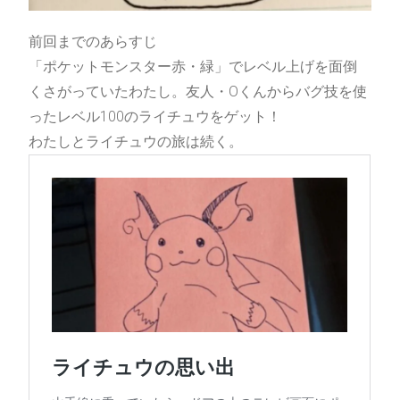
第33回文学フリマ東京
22/10/31
前回までのあらすじ
「ポケットモンスター赤・緑」でレベル上げを面倒
くさがっていたわたし。友人・Oくんからバグ技を使
ったレベル100のライチュウをゲット！
わたしとライチュウの旅は続く。
本
BOOK
小説
エッセイ
LAST MOMENTS