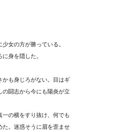
に少女の方が勝っている。
ろに身を隠した。
さかも身じろがない。目はギ
しの闘志から今にも陽炎が立
真一の横をすり抜け、何でも
めた。迷惑そうに眉を歪ませ