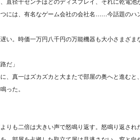
と、直径十センチほどのディスプレイ、それに乾電池
一つには、有名なゲーム会社の会社名……今話題のハ
う遅い。時価一万円八千円の万能機器も大小さまざま
末路だ」
そに、真一はズカズカと大またで部屋の奥へと進むと
怒鳴った。
声よりも二倍は大きい声で怒鳴り返す。怒鳴り返され
みを、部屋を占拠した取立て屋は見逃さない。窓と向