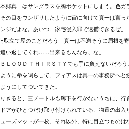
、本郷真一はサングラスを胸ポケットにしまう。色ガ
。その目をウンザリしたように宙に向けて真一は言っ
カンジだよな。あいつ、家宅侵入罪で逮捕できるぜ」
いた取立て屋のことだろう。真一は不満そうに眉根を
て追い返してくれ……出来るもんなら、な」
ＢＬＯＯＤ ＴＨＩＲＳＴＹでも手に負えないだろう
うように拳を鳴らして、フィアスは真一の事務所へと
るようにしてついてきた。
りきると、三メートルも廊下を行かないうちに、行
のドアがひとつだけ取り付けられている。物置の出入
シューズマットが一枚。それ以外、特に目立つものは