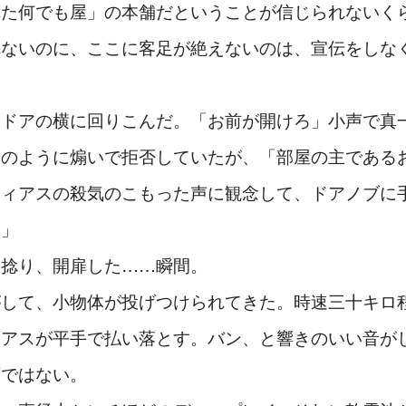
た何でも屋」の本舗だということが信じられないく
れないのに、ここに客足が絶えないのは、宣伝をしな
ドアの横に回りこんだ。「お前が開けろ」小声で真
わのように煽いで拒否していたが、「部屋の主である
フィアスの殺気のこもった声に観念して、ドアノブに
よ」
を捻り、開扉した……瞬間。
がして、小物体が投げつけられてきた。時速三十キロ
ィアスが平手で払い落とす。バン、と響きのいい音が
類ではない。