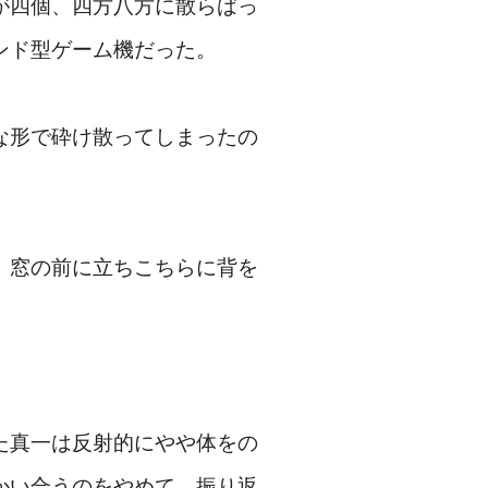
が四個、四方八方に散らばっ
ンド型ゲーム機だった。
な形で砕け散ってしまったの
、窓の前に立ちこちらに背を
た真一は反射的にやや体をの
かい合うのをやめて、振り返