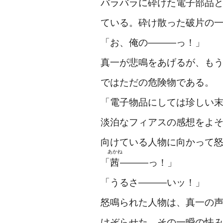
バラバラに砕けた電子部品
ている。砕け散った破片の
「お、俺の―――っ！」
真一が悲鳴をあげるが、も
ではただの危険物である。
「電子物品にしては珍しい
淡泊なフィアスの感想をよ
向けている人物に向かって
あかね
「
茜
―――っ！」
「うるさ―――いッ！」
怒鳴られた人物は、真一の
けぞらせた。その一瞬の怯