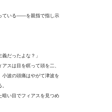
っている――を親指で指し示
主義だったよな？」
ィアスは目を瞑って頭を二、
。小波の頭痛はやがて津波を
る。
た暗い目でフィアスを見つめ