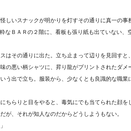
しいスナックが明かりを灯すその通りに真一の事務所は
る小粋なＢＡＲの２階に、看板も張り紙も出ていない、
アスはその通りに出た。立ち止まって辺りを見回すと
趣味の悪い柄シャツに、昇り龍がプリントされたダメ
という出で立ち。服装から、少なくとも良識的な職業
にちらりと目をやると、毒気にでも当てられた顔を
ろだが、それが知人なのだからどうしようもない。
ー」