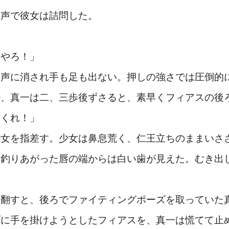
い声で彼女は詰問した。
」
んやろ！」
り声に消され手も足も出ない。押しの強さでは圧倒的
か、真一は二、三歩後ずさると、素早くフィアスの後
てくれ！」
少女を指差す。少女は鼻息荒く、仁王立ちのままいさ
、釣りあがった唇の端からは白い歯が見えた。むき出
翻すと、後ろでファイティングポーズを取っていた
ブに手を掛けようとしたフィアスを、真一は慌てて止