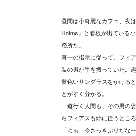
昼間は小奇麗なカフェ、夜は怪
Holms」と看板が出てい
務所だ。
真一の指示に従って、フィ
装の男が手を振っていた。
黄色いサングラスをかける
とがすぐ分かる。
道行く人間も、その男の姿
らフィアスも郷に従うとこ
「よぉ、今さっきぶりだな