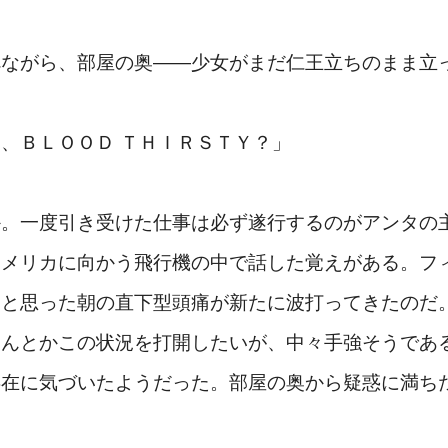
ながら、部屋の奥――少女がまだ仁王立ちのまま立
、ＢＬＯＯＤ ＴＨＩＲＳＴＹ？」
か。一度引き受けた仕事は必ず遂行するのがアンタの
アメリカに向かう飛行機の中で話した覚えがある。フ
たと思った朝の直下型頭痛が新たに波打ってきたのだ
なんとかこの状況を打開したいが、中々手強そうであ
存在に気づいたようだった。部屋の奥から疑惑に満ち