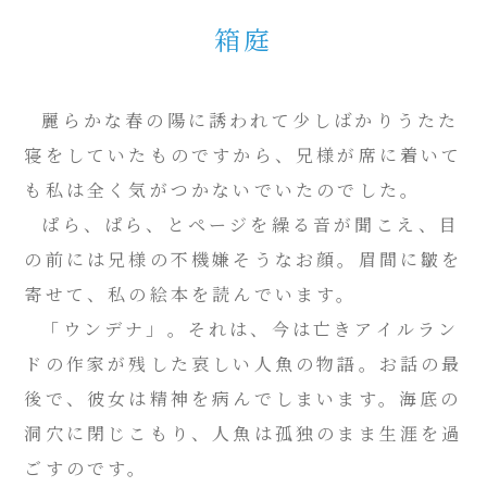
箱庭
麗らかな春の陽に誘われて少しばかりうたた
寝をしていたものですから、兄様が席に着いて
も私は全く気がつかないでいたのでした。
ぱら、ぱら、とページを繰る音が聞こえ、目
の前には兄様の不機嫌そうなお顔。眉間に皺を
寄せて、私の絵本を読んでいます。
「ウンデナ」。それは、今は亡きアイルラン
ドの作家が残した哀しい人魚の物語。お話の最
後で、彼女は精神を病んでしまいます。海底の
洞穴に閉じこもり、人魚は孤独のまま生涯を過
ごすのです。