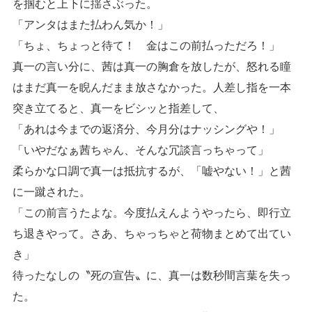
を掴むと上下に揺さぶった。
「アンタはまた払わん気か！」
「ちょ、ちょっと待て！ 金はこの前払っただろ！」
真一の言い分に、茜は真一の胸倉を放したが、怒れる瞳
はまだ真一を睨んだまま放さなかった。人差し指を一本
突き立てると、真一をビシッと指差して、
「あれは今までの返済分、今月分はナッシングや！」
「いやだなぁ茜ちゃん、そんな冗談言っちゃって」
柔らかな口調で真一は抵抗するが、「嘘やない！」と茜
に一蹴された。
「この前言うたよな。今度払えんようやったら、即行立
ち退きやって。さあ、ちゃっちゃと荷物まとめて出てい
き」
待ったなしの〝死の宣告〟に、真一は数秒間言葉を失っ
た。