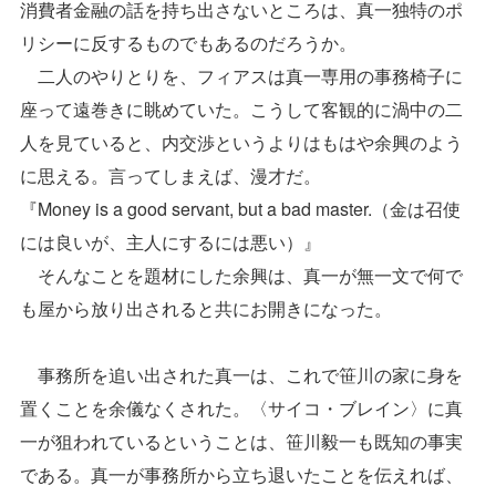
消費者金融の話を持ち出さないところは、真一独特のポ
リシーに反するものでもあるのだろうか。
二人のやりとりを、フィアスは真一専用の事務椅子に
座って遠巻きに眺めていた。こうして客観的に渦中の二
人を見ていると、内交渉というよりはもはや余興のよう
に思える。言ってしまえば、漫才だ。
『Money is a good servant, but a bad master.（金は召使
には良いが、主人にするには悪い）』
そんなことを題材にした余興は、真一が無一文で何で
も屋から放り出されると共にお開きになった。
事務所を追い出された真一は、これで笹川の家に身を
置くことを余儀なくされた。〈サイコ・ブレイン〉に真
一が狙われているということは、笹川毅一も既知の事実
である。真一が事務所から立ち退いたことを伝えれば、