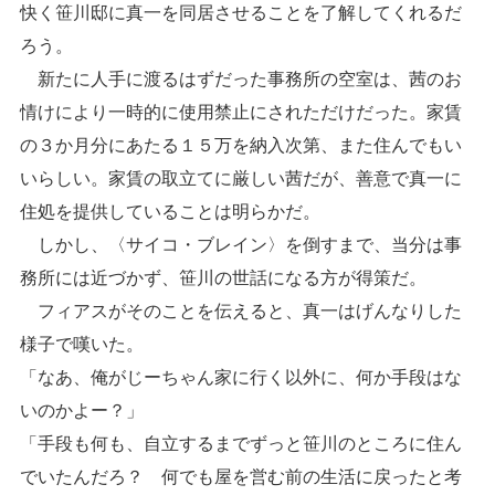
快く笹川邸に真一を同居させることを了解してくれるだ
ろう。
新たに人手に渡るはずだった事務所の空室は、茜のお
情けにより一時的に使用禁止にされただけだった。家賃
の３か月分にあたる１５万を納入次第、また住んでもい
いらしい。家賃の取立てに厳しい茜だが、善意で真一に
住処を提供していることは明らかだ。
しかし、〈サイコ・ブレイン〉を倒すまで、当分は事
務所には近づかず、笹川の世話になる方が得策だ。
フィアスがそのことを伝えると、真一はげんなりした
様子で嘆いた。
「なあ、俺がじーちゃん家に行く以外に、何か手段はな
いのかよー？」
「手段も何も、自立するまでずっと笹川のところに住ん
でいたんだろ？ 何でも屋を営む前の生活に戻ったと考