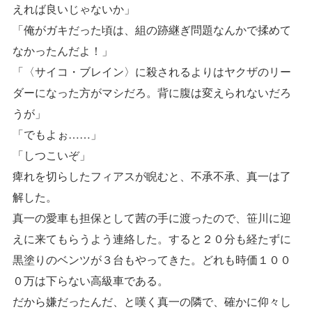
えれば良いじゃないか」
「俺がガキだった頃は、組の跡継ぎ問題なんかで揉めて
なかったんだよ！」
「〈サイコ・ブレイン〉に殺されるよりはヤクザのリー
ダーになった方がマシだろ。背に腹は変えられないだろ
うが」
「でもよぉ……」
「しつこいぞ」
痺れを切らしたフィアスが睨むと、不承不承、真一は了
解した。
真一の愛車も担保として茜の手に渡ったので、笹川に迎
えに来てもらうよう連絡した。すると２０分も経たずに
黒塗りのベンツが３台もやってきた。どれも時価１００
０万は下らない高級車である。
だから嫌だったんだ、と嘆く真一の隣で、確かに仰々し