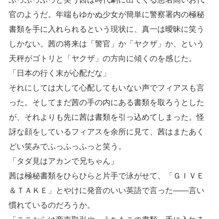
官のようだ。年端もゆかぬ少女が簡単に警察署内の極秘
書類を手に入れられるという現状に、真一は曖昧に笑う
しかない。茜の将来は「警官」か「ヤクザ」か、という
天秤がゴトリと「ヤクザ」の方向に傾くのを感じた。
「日本の行く末が心配だな」
それにしては大して心配してもいない声でフィアスも言
った。そしてまだ茜の手の内にある書類を取ろうとした
が、それよりも先に茜は書類を引っ込めてしまった。怪
訝な顔をしているフィアスを余所に見て、茜はまたあく
どい笑みでふっふっふっと笑う。
「タダ見はアカンで兄ちゃん」
茜は極秘書類をひらひらと片手で泳がせて、「ＧＩＶＥ
＆ＴＡＫＥ」とやけに発音のいい英語で言った――言い
慣れているのだろうか。