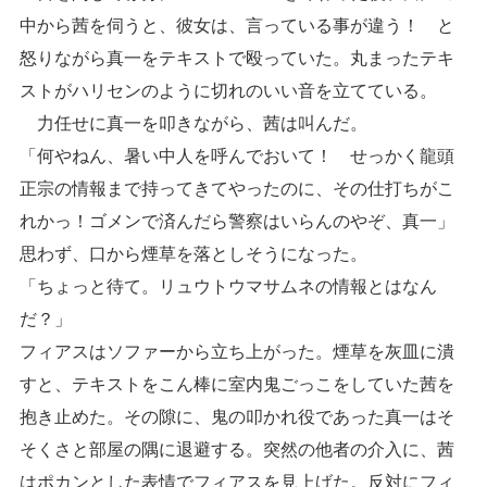
中から茜を伺うと、彼女は、言っている事が違う！ と
怒りながら真一をテキストで殴っていた。丸まったテキ
ストがハリセンのように切れのいい音を立てている。
力任せに真一を叩きながら、茜は叫んだ。
「何やねん、暑い中人を呼んでおいて！ せっかく龍頭
正宗の情報まで持ってきてやったのに、その仕打ちがこ
れかっ！ゴメンで済んだら警察はいらんのやぞ、真一」
思わず、口から煙草を落としそうになった。
「ちょっと待て。リュウトウマサムネの情報とはなん
だ？」
フィアスはソファーから立ち上がった。煙草を灰皿に潰
すと、テキストをこん棒に室内鬼ごっこをしていた茜を
抱き止めた。その隙に、鬼の叩かれ役であった真一はそ
そくさと部屋の隅に退避する。突然の他者の介入に、茜
はポカンとした表情でフィアスを見上げた。反対にフィ