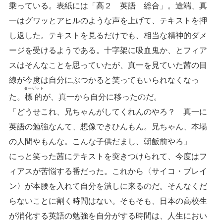
乗っている。表紙には「高２ 英語 総合」。途端、真
一はグワッとアヒルのような声を上げて、テキストを押
し返した。テキストを見るだけでも、相当な精神的ダメ
ージを受けるようである。十字架に吸血鬼か、とフィア
スはそんなことを思っていたが、真一を見ていた茜の目
線が今度は自分にぶつかると笑ってもいられなくなっ
ターゲット
た。
標的
が、真一から自分に移ったのだ。
「どうせこれ、兄ちゃんがしてくれんのやろ？ 真一に
英語の勉強なんて、想像できひんもん。兄ちゃん、本場
の人間やもんな。こんな子供だまし、朝飯前やろ」
にっと笑った茜にテキストを突きつけられて、今度はフ
ィアスが苦悩する番だった。これから〈サイコ・ブレイ
ン〉が本腰を入れて自分を潰しに来るのだ。そんなくだ
らないことに割く時間はない。そもそも、日本の高校生
が消化する英語の勉強を自分がする時間は、人生におい