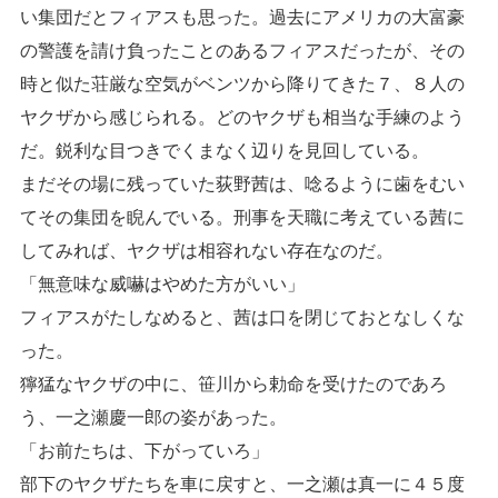
い集団だとフィアスも思った。過去にアメリカの大富豪
の警護を請け負ったことのあるフィアスだったが、その
時と似た荘厳な空気がベンツから降りてきた７、８人の
ヤクザから感じられる。どのヤクザも相当な手練のよう
だ。鋭利な目つきでくまなく辺りを見回している。
まだその場に残っていた荻野茜は、唸るように歯をむい
てその集団を睨んでいる。刑事を天職に考えている茜に
してみれば、ヤクザは相容れない存在なのだ。
「無意味な威嚇はやめた方がいい」
フィアスがたしなめると、茜は口を閉じておとなしくな
った。
獰猛なヤクザの中に、笹川から勅命を受けたのであろ
う、一之瀬慶一郎の姿があった。
「お前たちは、下がっていろ」
部下のヤクザたちを車に戻すと、一之瀬は真一に４５度