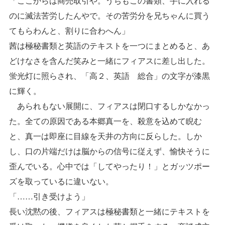
「ここからは商売取引や。うちもこの書類、手に入れる
のに滅法苦労したんやで。その苦労分を兄ちゃんに買う
てもらわんと、割りに合わへん」
茜は極秘書類と英語のテキストを一つにまとめると、あ
どけなさを含んだ笑みと一緒にフィアスに差し出した。
蛍光灯に照らされ、「高２、英語 総合」の文字が漆黒
に輝く。
あられもない展開に、フィアスは閉口するしかなかっ
た。全ての原因である本郷真一を、殺意を込めて睨む
と、真一は即座に目線を天井の方向に反らした。しか
し、口の片端だけは脳からの信号に従えず、愉快そうに
歪んでいる。心中では「してやったり！」とガッツポー
ズを取っているに違いない。
「……引き受けよう」
長い沈黙の後、フィアスは極秘書類と一緒にテキストを