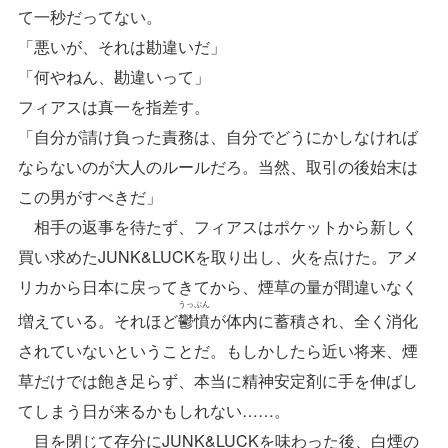
て一秒だってない。
「悪いが、それは勘違いだ」
「何やねん、勘違いって」
フィアスは真一を指差す。
「自分が請け負った責務は、自分でどうにかしなければ
ならないのが大人のルールだろ。当然、取引の後始末は
この男がすべきだ」
相手の返事を待たず、フィアスはポケットから新しく
買い求めたJUNK&LUCKを取り出し、火を点けた。アメ
リカから日本に戻ってきてから、煙草の量が間違いなく
うっぷん
増えている。それほど
鬱憤
が体内に蓄積され、全く消化
されていないということだ。もしかしたら近い将来、煙
草だけでは飽き足らず、本当に精神安定剤に手を伸ばし
てしまう日が来るかもしれない……。
目を閉じて存分にJUNK&LUCKを味わった後、白煙の