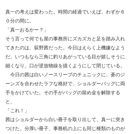
真一の考えは変わった。時間の経過でいえば、わずか６
０分の間に。
「真一おるかー？」
そう言って何でも屋の事務所にズカズカと足を踏み入れ
てきたのは、荻野茜だった。今日はえらく上機嫌なよう
だ。いつもなら三角に釣りあがっている目が嬉しそうに
細くなり、口が逆放物線を描くようにして閉じている。
今日の茜は白いノースリーブのチュニックに、蒼のジ
ーンズを合わせたラフな格好で、ショルダーバッグに両
手をかけていた。その手がバッグの留め金を解除する
と、
「これ！」
茜はショルダーから白い冊子を取り出して、真一に突き
つけた。分厚い冊子、事務机の上にも同じ種類のものが