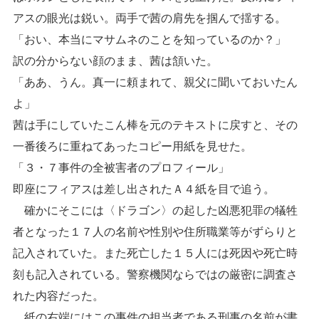
アスの眼光は鋭い。両手で茜の肩先を掴んで揺する。
「おい、本当にマサムネのことを知っているのか？」
訳の分からない顔のまま、茜は頷いた。
「ああ、うん。真一に頼まれて、親父に聞いておいたん
よ」
茜は手にしていたこん棒を元のテキストに戻すと、その
一番後ろに重ねてあったコピー用紙を見せた。
「３・７事件の全被害者のプロフィール」
即座にフィアスは差し出されたＡ４紙を目で追う。
確かにそこには〈ドラゴン〉の起した凶悪犯罪の犠牲
者となった１７人の名前や性別や住所職業等がずらりと
記入されていた。また死亡した１５人には死因や死亡時
刻も記入されている。警察機関ならではの厳密に調査さ
れた内容だった。
紙の右端にはこの事件の担当者である刑事の名前が書