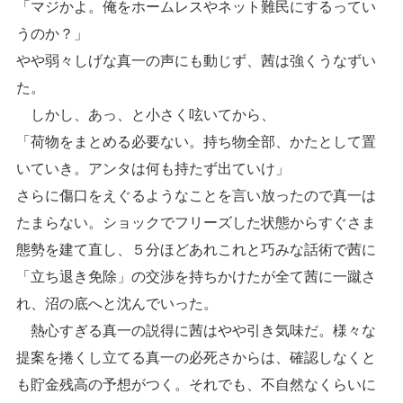
「マジかよ。俺をホームレスやネット難民にするってい
うのか？」
やや弱々しげな真一の声にも動じず、茜は強くうなずい
た。
しかし、あっ、と小さく呟いてから、
「荷物をまとめる必要ない。持ち物全部、かたとして置
いていき。アンタは何も持たず出ていけ」
さらに傷口をえぐるようなことを言い放ったので真一は
たまらない。ショックでフリーズした状態からすぐさま
態勢を建て直し、５分ほどあれこれと巧みな話術で茜に
「立ち退き免除」の交渉を持ちかけたが全て茜に一蹴さ
れ、沼の底へと沈んでいった。
熱心すぎる真一の説得に茜はやや引き気味だ。様々な
提案を捲くし立てる真一の必死さからは、確認しなくと
も貯金残高の予想がつく。それでも、不自然なくらいに