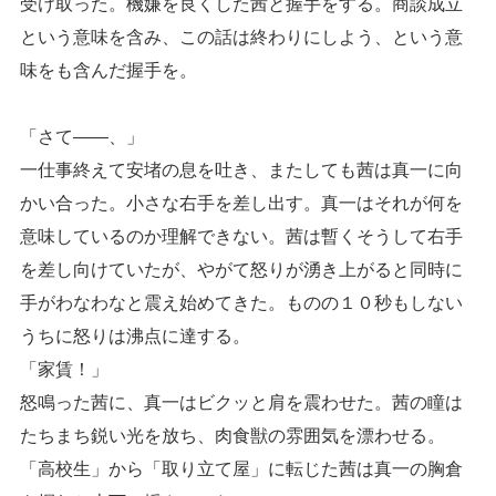
受け取った。機嫌を良くした茜と握手をする。商談成立
という意味を含み、この話は終わりにしよう、という意
味をも含んだ握手を。
「さて――、」
一仕事終えて安堵の息を吐き、またしても茜は真一に向
かい合った。小さな右手を差し出す。真一はそれが何を
意味しているのか理解できない。茜は暫くそうして右手
を差し向けていたが、やがて怒りが湧き上がると同時に
手がわなわなと震え始めてきた。ものの１０秒もしない
うちに怒りは沸点に達する。
「家賃！」
怒鳴った茜に、真一はビクッと肩を震わせた。茜の瞳は
たちまち鋭い光を放ち、肉食獣の雰囲気を漂わせる。
「高校生」から「取り立て屋」に転じた茜は真一の胸倉